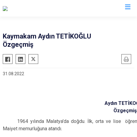
Mersin
Kaymakam Aydın TETİKOĞLU
Özgeçmiş
Anamur
Silifke
Aydıncık
Tarsus
Bozyazı
Akdeniz
31.08.2022
Çamlıyayla
Mezitli
Erdemli
Toroslar
Gülnar
Yenişehir
Aydın TETİK
Mut
Özgeçmiş
1964 yılında Malatya'da doğdu. İlk, orta ve lise öğre
Maiyet memurluğuna atandı.