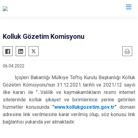
Mersin
Kolluk Gözetim Komisyonu
Anamur
Silifke
Aydıncık
Tarsus
06.04.2022
Bozyazı
Akdeniz
Çamlıyayla
Mezitli
İçişleri Bakanlığı Mülkiye Teftiş Kurulu Başkanlığı Kolluk
Gözetim Komisyonu'nun 31.12.2021 tarihli ve 2021/12 sayılı
Erdemli
Toroslar
ilke kararı ile "...Valilik ve kaymakamlıkların resmi internet
Gülnar
Yenişehir
sitelerinde kolluk şikayet ve birimlerince yerine getirilen
Mut
hizmetler konusunda
"
www.kollukgozetim.gov.tr
"
domain
adresine link verilmesine karar verilmiş olup, söz konusu link
bağlantısı yukarıda yer almaktadır.