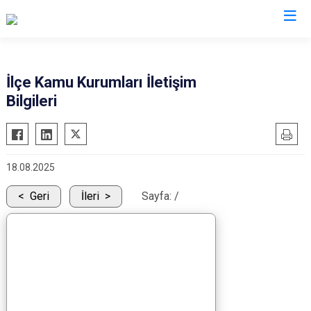
Mersin
İlçe Kamu Kurumları İletişim
Bilgileri
Anamur
Silifke
Aydıncık
Tarsus
Bozyazı
Akdeniz
18.08.2025
Çamlıyayla
Mezitli
Erdemli
Toroslar
Geri
İleri
Sayfa:
/
Gülnar
Yenişehir
Mut