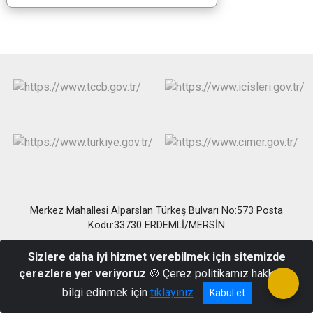
Merkez Mahallesi Alparslan Türkeş Bulvarı No:573 Posta
Kodu:33730 ERDEMLİ/MERSİN
Telefon : (0324) 515 39 39 - 515 18 27 Belgegeçer : (0324) 515 33
Sizlere daha iyi hizmet verebilmek için sitemizde
56
çerezlere yer veriyoruz
🍪 Çerez politikamız hakkında
bilgi edinmek için
tıklayınız
Kabul et