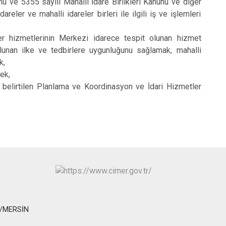
Toroslar
 ve 5355 sayılı Mahalli İdare Birlikleri Kanunu ve diğer
eler ve mahalli idareler birleri ile ilgili iş ve işlemleri
Yenişehir
er hizmetlerinin Merkezi idarece tespit olunan hizmet
 olunan ilke ve tedbirlere uygunluğunu sağlamak, mahalli
k,
mek,
belirtilen Planlama ve Koordinasyon ve İdari Hizmetler
Lİ/MERSİN