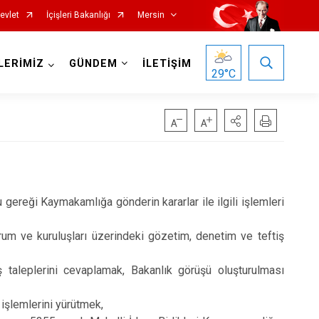
evlet
İçişleri Bakanlığı
Mersin
LERİMİZ
GÜNDEM
İLETİŞİM
29
°C
ereği Kaymakamlığa gönderin kararlar ile ilgili işlemleri
Silifke
rum ve kuruluşları üzerindeki gözetim, denetim ve teftiş
Tarsus
üş taleplerini cevaplamak, Bakanlık görüşü oluşturulması
Akdeniz
Mezitli
e işlemlerini yürütmek,