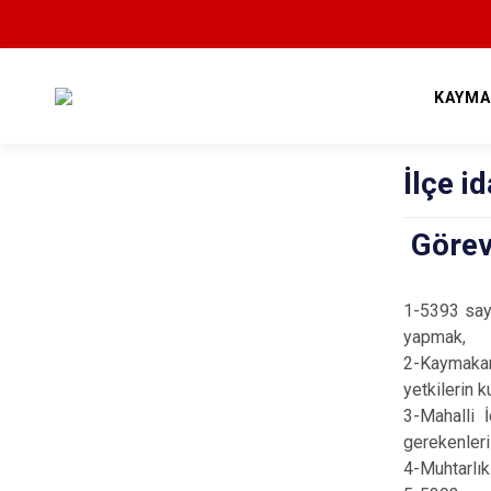
KAYMA
İlçe i
Görev 
1-5393 sayı
yapm
2-Kaymakamı
yetkilerin k
3-Mahalli İ
gerekenler
4-Muhtarlıkl