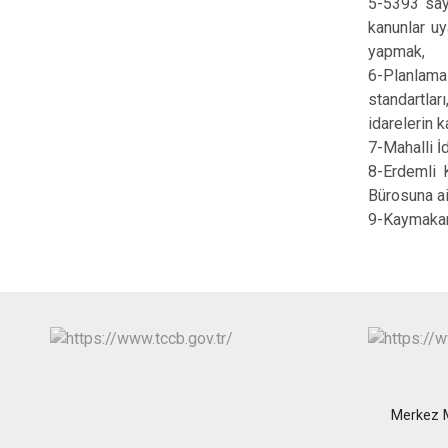
5-5393 sayı
kanunlar uy
yapmak,
6-Planlama
standartlar
idarelerin k
7-Mahalli İ
8-Erdemli 
Bürosuna ai
9-Kaymakam 
Merkez M