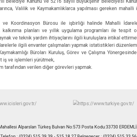
Erdemli
lı Belediye Kanunu ve 5216 sayılı Büyükşehir Belediyesi Kanunu
arınca, Valilik ve Kaymakamlıklarca yapılması gereken mahalli idar
Gülnar
Mut
 ve Koordinasyon Bürosu ile işbirliği halinde Mahalli İdarel
ı, kalkınma planları ve yıllık uygulama programları ile tespit
aynak ve teknik yardım ihtiyaçlarını ilgili kuruluşlara intikal ettirme
darelerle ilgili envanter çalışmaları yapmak istatistikleri düzenle
Kaymakamlığı Büroları Kuruluş, Görev ve Çalışma Yönergesinde 
t iş ve işlemleri yürütmek,
tarafından verilen diğer görevleri yapmak.
ahallesi Alparslan Türkeş Bulvarı No:573 Posta Kodu:33730 ERDEM
Telefon : (0324) 515 39 39 - 515 18 27 Belgegeçer : (0324) 515 33 56