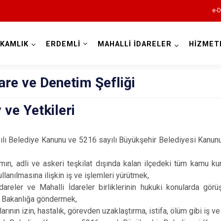
e-D
KAMLIK
ERDEMLİ
MAHALLİ İDARELER
HİZMET
Mersin
dare ve Denetim Şefliği
ve Yetkileri
lı Belediye Kanunu ve 5216 sayılı Büyükşehir Belediyesi Kanunu g
ak,
Anamur
n, adli ve askeri teşkilat dışında kalan ilçedeki tüm kamu ku
Aydıncık
ullanılmasına ilişkin iş ve işlemleri yürütmek,
dareler ve Mahalli İdareler birliklerinin hukuki konularda gör
Bozyazı
i Bakanlığa göndermek,
Çamlıyayla
arının izin, hastalık, görevden uzaklaştırma, istifa, ölüm gibi iş v