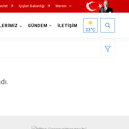
evlet
İçişleri Bakanlığı
Mersin
LERİMİZ
GÜNDEM
İLETİŞİM
33
°C
dı.
Silifke
Tarsus
Akdeniz
Mezitli